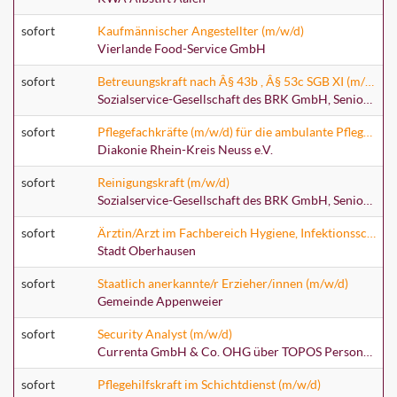
sofort
Kaufmännischer Angestellter (m/w/d)
Vierlande Food-Service GmbH
sofort
Betreuungskraft nach Â§ 43b , Â§ 53c SGB XI (m/w/d) - zum nächstmöglichen Zeitpunkt -
Sozialservice-Gesellschaft des BRK GmbH, SeniorenWohnen Kempten Hoefelmayrpark
sofort
Pflegefachkräfte (m/w/d) für die ambulante Pflegestation Jüchen
Diakonie Rhein-Kreis Neuss e.V.
sofort
Reinigungskraft (m/w/d)
Sozialservice-Gesellschaft des BRK GmbH, SeniorenWohnen Bamberg Am Bruderwald
sofort
Ärztin/Arzt im Fachbereich Hygiene, Infektionsschutz, Umweltmedizin
Stadt Oberhausen
sofort
Staatlich anerkannte/r Erzieher/innen (m/w/d)
Gemeinde Appenweier
sofort
Security Analyst (m/w/d)
Currenta GmbH & Co. OHG über TOPOS Personalberatung GmbH
sofort
Pflegehilfskraft im Schichtdienst (m/w/d)