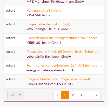
MFZ Münchner Förderzentrum GmbH
sofort
Reinigungskraft (m/w/d)
KWA Stift Rottal
sofort
Projektleiter Technik (m/w/d)
kwb Rheingau-Taunus GmbH
sofort
Facharzt (m/w/d) für Allgemeinmedizin / Innere Medizin - Praxis Am Lindenplatz
KIRINUS Health GmbH
sofort
Pädagogische Hilfskraft (m/w/d) in der Schul- und Individualbegleitung
Lebenshilfe Starnberg gGmbH
sofort
Technischer Kundenbetreuer (w/m/d) Integration von Stromerzeugungsanlagen - international
energy & meteo systems GmbH
sofort
Pflegefachhelfer oder Pflegehelfer (m/w/d)
Klinik Bavaria GmbH & Co. KG
Ergebnisse
25
«
1
2
3
...
»
pro
Seite: