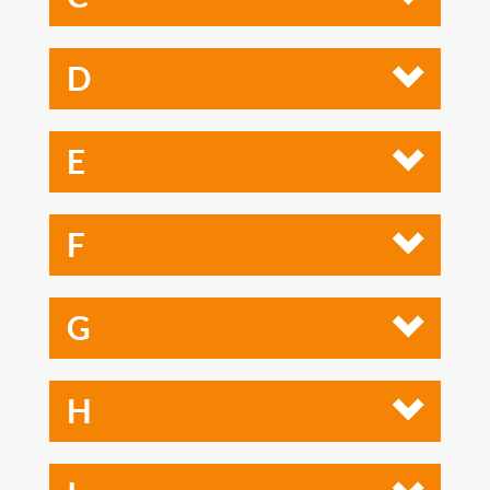
D
E
F
G
H