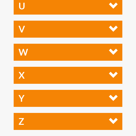
U
V
W
X
Y
Z