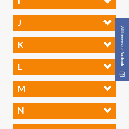
I
J
K
L
M
N