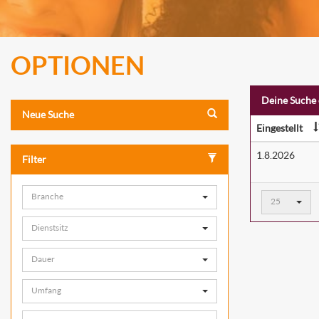
OPTIONEN
Deine Suche 
Neue Suche
Eingestellt
1.8.2026
Filter
Ergebnisse
Branche
25
pro
Seite:
Dienstsitz
Dauer
Umfang