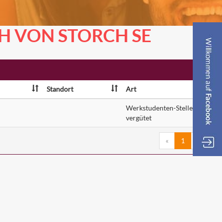
CH VON STORCH SE
Standort
Art
Werkstudenten-Stelle
vergütet
«
1
»