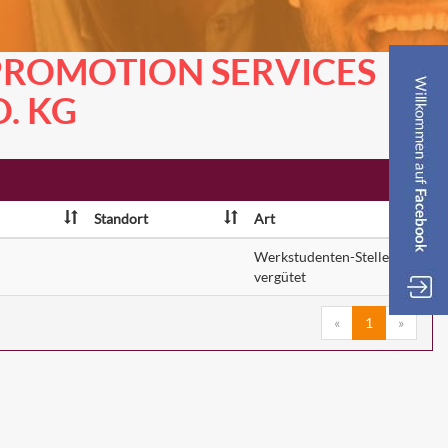
 PROMOTION SERVICES
. KG
Standort
Art
Werkstudenten-Stelle
vergütet
«
1
»