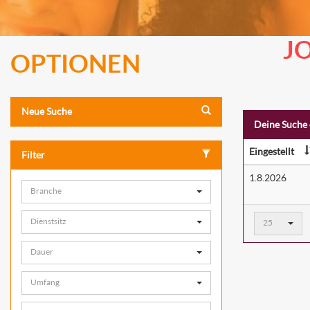
J
OPTIONEN
Neue Suche
Deine Suche 
Eingestellt
Filter
1.8.2026
Branche
Ergebnisse
Dienstsitz
25
pro
Seite:
Dauer
Umfang