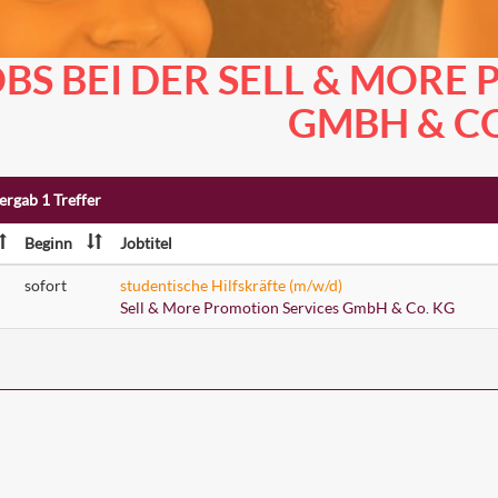
OBS BEI DER SELL & MORE
GMBH & CO
ergab 1 Treffer
Beginn
Jobtitel
sofort
studentische Hilfskräfte (m/w/d)
Sell & More Promotion Services GmbH & Co. KG