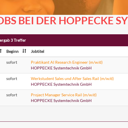
OBS BEI DER HOPPECKE 
ergab 3 Treffer
Beginn
Jobtitel
sofort
Praktikant AI Research Engineer (m/w/d)
HOPPECKE Systemtechnik GmbH
sofort
Werkstudent Sales und After Sales Rail (m/w/d)
HOPPECKE Systemtechnik GmbH
sofort
Project Manager Service Rail (m/w/d)
HOPPECKE Systemtechnik GmbH