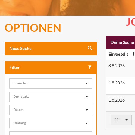
J
OPTIONEN
Deine Suche 
Neue Suche
Eingestellt
8.8.2026
Filter
1.8.2026
Branche
Dienstsitz
1.8.2026
Dauer
Ergebnisse
25
Umfang
pro
Seite: