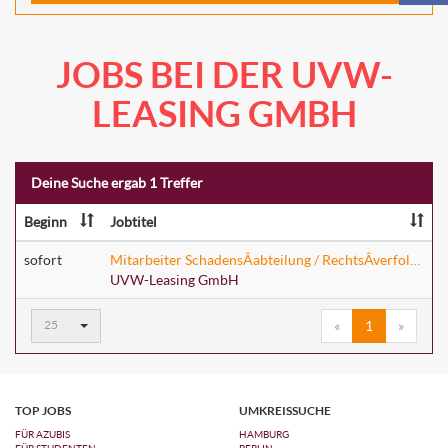
JOBS BEI DER UVW-
LEASING GMBH
Deine Suche ergab 1 Treffer
Beginn
Jobtitel
sofort
Mitarbeiter SchadensÂ­abteilung / RechtsÂ­verfolgung (w/m/d)
UVW-Leasing GmbH
Ergebnisse
25
«
1
»
pro
Seite:
TOP JOBS
UMKREISSUCHE
FÜR AZUBIS
HAMBURG